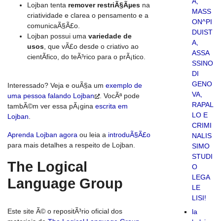
A,
Lojban tenta
remover restriÃ§Ãµes
na
MASS
criatividade e clarea o pensamento e a
ON^PI
comunicaÃ§Ã£o.
DUIST
Lojban possui uma
variedade de
A,
usos
, que vÃ£o desde o criativo ao
ASSA
cientÃ­fico, do teÃ³rico para o prÃ¡tico.
SSINO
DI
GENO
Interessado? Veja e ouÃ§a um
exemplo de
VA,
uma pessoa falando Lojban
. VocÃª pode
RAPAL
tambÃ©m ver essa pÃ¡gina
escrita em
LO E
Lojban
.
CRIMI
Aprenda Lojban agora
ou leia a
introduÃ§Ã£o
NALIS
para mais detalhes a respeito de Lojban.
SIMO
STUDI
The Logical
O
LEGA
Language Group
LE
LISI!
Este site Ã© o repositÃ³rio oficial dos
la