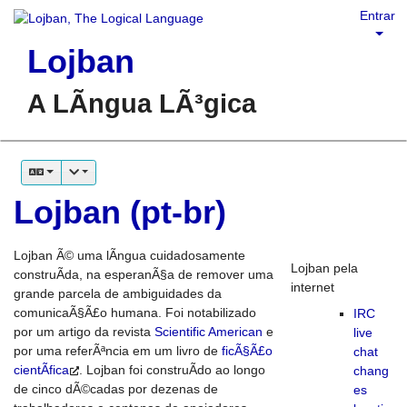
Entrar
Lojban
A LÃ­ngua LÃ³gica
Lojban (pt-br)
Lojban Ã© uma lÃ­ngua cuidadosamente
Lojban pela
construÃ­da, na esperanÃ§a de remover uma
internet
grande parcela de ambiguidades da
comunicaÃ§Ã£o humana. Foi notabilizado
IRC
por um artigo da revista
Scientific American
e
live
por uma referÃªncia em um livro de
ficÃ§Ã£o
chat
cientÃ­fica
. Lojban foi construÃ­do ao longo
chang
de cinco dÃ©cadas por dezenas de
es