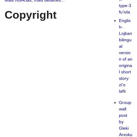
Mais notÃ­cias, mais detalhes...
type-3
Copyright
fu’ivla
Englis
h-
Lojban
bilingu
al
versio
n of an
origina
l short
story:
zi'o
lafti
Group
wall
post
by
Gleki
Arxoku