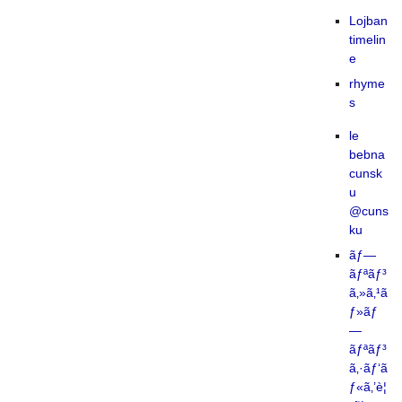
Lojban
timelin
e
rhyme
s
le
bebna
cunsk
u
@cuns
ku
ãƒ—
ãƒªãƒ³
ã‚»ã‚¹ã
ƒ»ãƒ
—
ãƒªãƒ³
ã‚·ãƒ‘ã
ƒ«ã‚’è¦