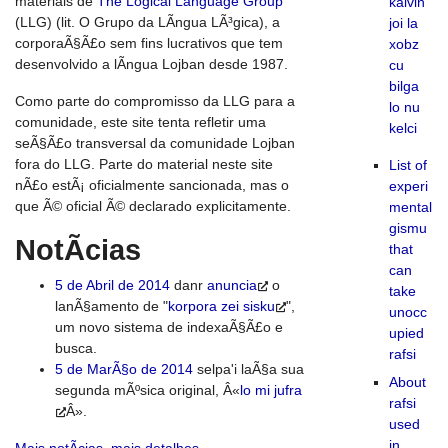
materiais de
The Logical Language Group
kalvin
(LLG) (lit. O Grupo da LÃ­ngua LÃ³gica), a
joi la
corporaÃ§Ã£o sem fins lucrativos que tem
xobz
desenvolvido a lÃ­ngua Lojban desde 1987.
cu
bilga
Como parte do compromisso da LLG para a
lo nu
comunidade, este site tenta refletir uma
kelci
seÃ§Ã£o transversal da comunidade Lojban
fora do LLG. Parte do material neste site
List of
nÃ£o estÃ¡ oficialmente sancionada, mas o
experi
que Ã© oficial Ã© declarado explicitamente.
mental
gismu
NotÃ­cias
that
can
5 de Abril de 2014
danr
anuncia
o
take
lanÃ§amento de "
korpora zei sisku
",
unocc
um novo sistema de indexaÃ§Ã£o e
upied
busca.
rafsi
5 de MarÃ§o de 2014
selpa'i laÃ§a sua
About
segunda mÃºsica original, Â«
lo mi jufra
rafsi
Â».
used
in