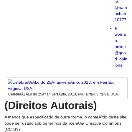
‹ã¦
@nam
achan
10777
a
woma
n
online
@goo
d_opin
ions
CelebraÃ§Ã£o do 25Âº aniversÃ¡rio, 2013, em Fairfax, Virginia, USA.
(Direitos Autorais)
A menos que especificado de outra forma, o conteÃºdo deste site
pode ser usado sob os termos da licenÃ§a Creative Commons
(CC-BY)