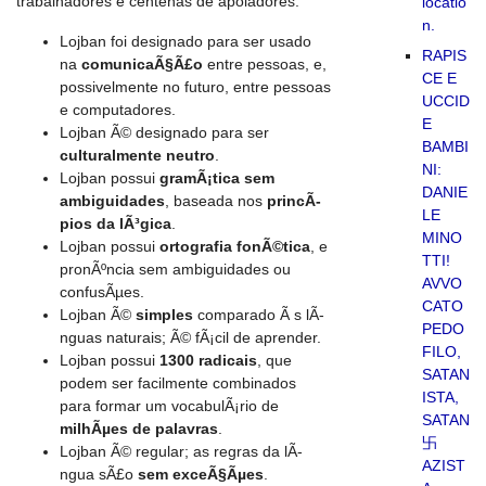
trabalhadores e centenas de apoiadores.
locatio
n.
Lojban foi designado para ser usado
RAPIS
na
comunicaÃ§Ã£o
entre pessoas, e,
CE E
possivelmente no futuro, entre pessoas
UCCID
e computadores.
E
Lojban Ã© designado para ser
BAMBI
culturalmente neutro
.
NI:
Lojban possui
gramÃ¡tica sem
DANIE
ambiguidades
, baseada nos
princÃ­
LE
pios da lÃ³gica
.
MINO
Lojban possui
ortografia fonÃ©tica
, e
TTI!
pronÃºncia sem ambiguidades ou
AVVO
confusÃµes.
CATO
Lojban Ã©
simples
comparado Ã s lÃ­
PEDO
nguas naturais; Ã© fÃ¡cil de aprender.
FILO,
Lojban possui
1300 radicais
, que
SATAN
podem ser facilmente combinados
ISTA,
para formar um vocabulÃ¡rio de
SATAN
milhÃµes de palavras
.
卐
Lojban Ã© regular; as regras da lÃ­
AZIST
ngua sÃ£o
sem exceÃ§Ãµes
.