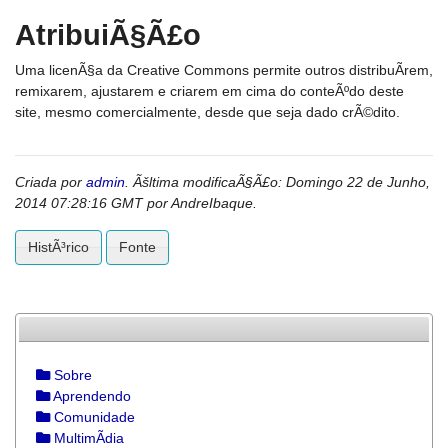
AtribuiÃ§Ã£o
Uma licenÃ§a da Creative Commons permite outros distribuÃ­rem,
remixarem, ajustarem e criarem em cima do conteÃºdo deste
site, mesmo comercialmente, desde que seja dado crÃ©dito.
Criada por
admin
. Ãšltima modificaÃ§Ã£o: Domingo 22 de Junho,
2014 07:28:16 GMT por AndreIbaque.
HistÃ³rico
Fonte
Sobre
Aprendendo
Comunidade
MultimÃ­dia