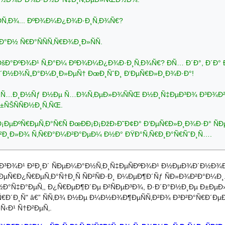
Ð­Ñ‚Ð¾... ÐºÐ¾Ð¼Ð¿Ð¾Ð·Ð¸Ñ‚Ð¾Ñ€?
Ð°Ð½ Ñ€Ð°ÑÑÑ‚Ñ€Ð¾Ð¸Ð»ÑÑ.
ÐšÐ°ÐºÐ¾Ð¹ Ñ‚Ð°Ð¼ ÐºÐ¾Ð¼Ð¿Ð¾Ð·Ð¸Ñ‚Ð¾Ñ€? ÐÑ… Ð´Ð°, Ð´Ð°
´Ð½Ð¾Ñ„Ð°Ð¼Ð¸Ð»ÐµÑ† ÐœÐ¸ÑˆÐ¸ Ð‘ÐµÑ€Ð»Ð¸Ð¾Ð·Ð°!
ŽÑ…Ð¸Ð½Ñƒ Ð½Ðµ Ñ…Ð¾Ñ‚ÐµÐ»Ð¾ÑÑŒ Ð½Ð¸Ñ‡ÐµÐ³Ð¾ Ð³Ð¾Ð²
±ÑŠÑÑÐ½Ð¸Ñ‚ÑŒ.
Ð¡ÐµÐºÑ€ÐµÑ‚Ð°Ñ€Ñ ÐœÐÐ¡Ð¡ÐžÐ›Ð˜Ð¢Ð° Ð‘ÐµÑ€Ð»Ð¸Ð¾Ð·Ð° Ñ
Ð²Ð¸Ð»Ð¾ Ñ‚Ñ€Ð°Ð¼Ð²Ð°ÐµÐ¼ Ð½Ð° ÐŸÐ°Ñ‚Ñ€Ð¸Ð°Ñ€ÑˆÐ¸Ñ….
Ð³Ð¾Ð¹ Ð²Ð¸Ð´ ÑÐµÐ¼Ð°Ð½Ñ‚Ð¸Ñ‡ÐµÑÐºÐ¾Ð¹ Ð½ÐµÐ¾Ð´Ð½Ð¾Ð
ÐµÑ€Ð¿Ñ€ÐµÑ‚Ð°Ñ†Ð¸Ñ ÑÐ²ÑÐ·Ð¸ Ð¼ÐµÐ¶Ð´Ñƒ ÑÐ»Ð¾Ð²Ð°Ð¼Ð¸.
Ð°Ñ‡Ð°ÐµÑ‚, Ð¿Ñ€ÐµÐ¶Ð´Ðµ Ð²ÑÐµÐ³Ð¾, Ð·Ð´Ð°Ð½Ð¸Ðµ Ð±ÐµÐ»
Ñ€Ð´Ð¸Ñ" â€” ÑÑ‚Ð¾ Ð½Ðµ Ð¼Ð½Ð¾Ð¶ÐµÑÑ‚Ð²Ð¾ Ð³Ð²Ð°Ñ€Ð´Ð
Ñ‹Ð¹ Ñ†Ð²ÐµÑ‚.