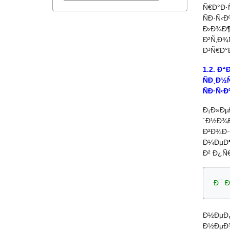
Ñ€Ð°Ð·
ÑÐ·Ñ‹Ð
Ð›Ð¾Ð¶
Ð²Ñ‚Ð¾
Ð³Ñ€Ð°
1.2. Ð
ÑÐ¸Ð½
ÑÐ·Ñ‹
Ð¡Ð»Ðµ
´Ð½Ð¾Ð
Ð²Ð¾Ð·
Ð¼ÐµÐ¶
Ð² Ð¿Ñ
Ð¯ 
Ð½ÐµÐ¿
Ð½ÐµÐ