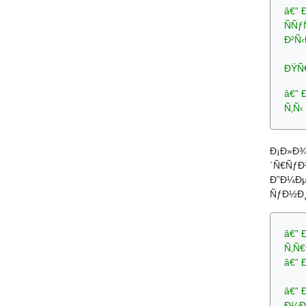
â€” 
ÑÑ
Ð²Ñ
ÐŸÑ
â€” 
Ñ‚Ñ‹
Ð¡Ð»Ð¾
´Ñ€ÑƒÐ
Ð˜Ð¼Ðµ
ÑƒÐ½Ð¸
â€” 
Ñ‚Ñ
â€”
â€” 
Ð¼Ð