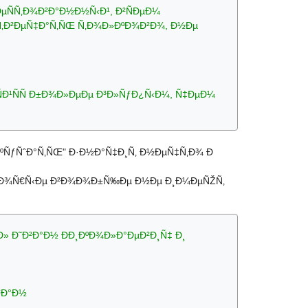
µÑÑ‚Ð¾Ð²Ð°Ð½Ð½Ñ‹Ð¹, Ð²ÑÐµÐ¼
Ñ‚Ð²ÐµÑ‡Ð°Ñ‚ÑŒ Ñ‚Ð¾Ð»ÐºÐ¾Ð²Ð¾, Ð½Ðµ
ÑÐ¹ÑÑ Ð±Ð¾Ð»ÐµÐµ Ð³Ð»ÑƒÐ¿Ñ‹Ð¼, Ñ‡ÐµÐ¼
ºÑƒÑˆÐ°Ñ‚ÑŒ" Ð·Ð½Ð°Ñ‡Ð¸Ñ‚ Ð½ÐµÑ‡Ñ‚Ð¾ Ð
¾Ñ‚Ð¾Ñ€Ñ‹Ðµ Ð²Ð¾Ð¾Ð±Ñ‰Ðµ Ð½Ðµ Ð¸Ð¼ÐµÑŽÑ‚
Ð» Ð˜Ð²Ð°Ð½ ÐÐ¸ÐºÐ¾Ð»Ð°ÐµÐ²Ð¸Ñ‡ Ð¸
²Ð°Ð½