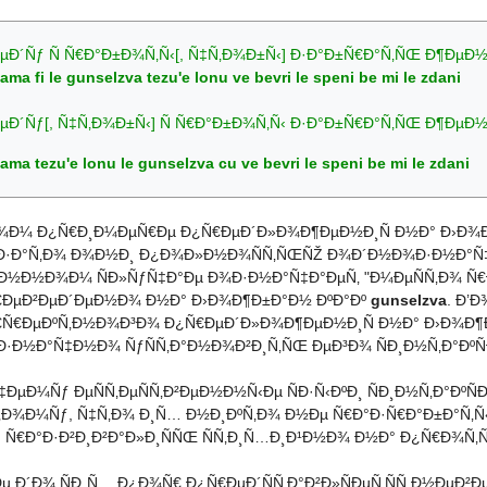
µÐ´Ñƒ Ñ Ñ€Ð°Ð±Ð¾Ñ‚Ñ‹[, Ñ‡Ñ‚Ð¾Ð±Ñ‹] Ð·Ð°Ð±Ñ€Ð°Ñ‚ÑŒ Ð¶Ðµ
lama fi le gunselzva tezu'e lonu ve bevri le speni be mi le zdani
µÐ´Ñƒ[, Ñ‡Ñ‚Ð¾Ð±Ñ‹] Ñ Ñ€Ð°Ð±Ð¾Ñ‚Ñ‹ Ð·Ð°Ð±Ñ€Ð°Ñ‚ÑŒ Ð¶Ðµ
lama tezu'e lonu le gunselzva cu ve bevri le speni be mi le zdani
‚Ð¾Ð¼ Ð¿Ñ€Ð¸Ð¼ÐµÑ€Ðµ Ð¿Ñ€ÐµÐ´Ð»Ð¾Ð¶ÐµÐ½Ð¸Ñ Ð½Ð° Ð›Ð¾
·Ð°Ñ‚Ð¾ Ð¾Ð½Ð¸ Ð¿Ð¾Ð»Ð½Ð¾ÑÑ‚ÑŒÑŽ Ð¾Ð´Ð½Ð¾Ð·Ð½Ð°Ñ‡Ð
°Ð½Ð½Ð¾Ð¼ ÑÐ»ÑƒÑ‡Ð°Ðµ Ð¾Ð·Ð½Ð°Ñ‡Ð°ÐµÑ‚ "Ð¼ÐµÑÑ‚Ð¾ Ñ€Ð
ÐµÐ²ÐµÐ´ÐµÐ½Ð¾ Ð½Ð° Ð›Ð¾Ð¶Ð±Ð°Ð½ ÐºÐ°Ðº
gunselzva
. Ð’
€Ñ€ÐµÐºÑ‚Ð½Ð¾Ð³Ð¾ Ð¿Ñ€ÐµÐ´Ð»Ð¾Ð¶ÐµÐ½Ð¸Ñ Ð½Ð° Ð›Ð¾
·Ð½Ð°Ñ‡Ð½Ð¾ ÑƒÑÑ‚Ð°Ð½Ð¾Ð²Ð¸Ñ‚ÑŒ ÐµÐ³Ð¾ ÑÐ¸Ð½Ñ‚Ð°ÐºÑÐ
ÐµÐ¼Ñƒ ÐµÑÑ‚ÐµÑÑ‚Ð²ÐµÐ½Ð½Ñ‹Ðµ ÑÐ·Ñ‹ÐºÐ¸ ÑÐ¸Ð½Ñ‚Ð°Ðº
Ð¾Ð¼Ñƒ, Ñ‡Ñ‚Ð¾ Ð¸Ñ… Ð½Ð¸ÐºÑ‚Ð¾ Ð½Ðµ Ñ€Ð°Ð·Ñ€Ð°Ð±Ð°Ñ‚Ñ
 Ñ€Ð°Ð·Ð²Ð¸Ð²Ð°Ð»Ð¸ÑÑŒ ÑÑ‚Ð¸Ñ…Ð¸Ð¹Ð½Ð¾ Ð½Ð° Ð¿Ñ€Ð¾Ñ‚ÑÐ
 Ð´Ð¾ ÑÐ¸Ñ… Ð¿Ð¾Ñ€ Ð¿Ñ€ÐµÐ´ÑÑ‚Ð°Ð²Ð»ÑÐµÑ‚ÑÑ Ð½ÐµÐ²Ðµ