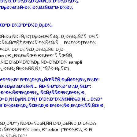
ÐºÐ¸Ð¼ Ð¸Ð·Ð¾Ð¼Ð¾Ñ€Ñ„Ð¸Ð·Ð¼Ð¾Ð¼.
‚Ð²ÐµÐ½Ð½Ñ‹Ð¼ Ð¾Ð±Ñ€Ð°Ð·Ð¾Ð¼
±Ñ€Ð°Ð·Ð¾Ð²Ð°Ð½Ð¸ÐµÐ¼.
Ñ‹Ðµ ÑÐ»ÑƒÐ¶ÐµÐ±Ð½Ñ‹Ðµ Ð¸Ð¼ÐµÑŽÑ‚ Ð¾Ñ‚
Ð¼Ð¾Ñ‰ÑŒÑŽ ÐºÐ¾Ñ‚Ð¾Ñ€Ñ‹Ñ… Ð¼Ð¾Ð¶Ð½Ð¾
Ð². ÐÐ°Ð¿Ñ€Ð¸Ð¼ÐµÑ€, Ð¸Ð·
no
("Ð¿Ð¾Ð»ÑŒÐ·Ð¾Ð²Ð°Ñ‚ÑŒÑÑ,
‚ÑŒ Ð½Ð¾Ð²Ð¾Ðµ ÑÐ»Ð¾Ð²Ð¾
sampli
Ð¾Ð¿Ñ€Ð¾ÑÑ‚Ñƒ, "ÑŽÐ·ÐµÑ€").
€Ð¾Ð²Ð°Ð½Ð° ÐºÐ¾Ð¼Ð¿ÑŒÑŽÑ‚ÐµÑ€Ð¾Ð¼ Ð½Ð°
°Ð½ÐµÐ½Ð½Ñ‹Ñ… ÑÐ·Ñ‹ÐºÐ¾Ð² Ð¼Ð¸Ñ€Ð°:
¿Ð°Ð½ÑÐºÐ¾Ð³Ð¾, Ñ€ÑƒÑÑÐºÐ¾Ð³Ð¾ Ð¸
Ð¸Ñ‡ÐµÑÑ‚Ð²Ñƒ Ð³Ð¾Ð²Ð¾Ñ€ÑÑ‰Ð¸Ñ… Ð½Ð°
 ÑƒÐ´Ð¾Ð±Ð¾Ð¿Ñ€Ð¾Ð¸Ð·Ð½Ð¾ÑÐ¸Ð¼Ð¾ÑÑ‚ÑŒ Ð¸
Ð¸Ð³Ð°") ÑÐ²Ð»ÑÐµÑ‚ÑÑ Ð³Ð¸Ð±Ñ€Ð¸Ð´Ð¾Ð¼
±ÑÐºÐ¾Ð³Ð¾ kitab, Ð°
zdani
("Ð´Ð¾Ð¼, Ð·Ð
 ÑÐ·Ñ‹ÐºÐ°.