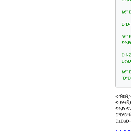
â€” 
Ð˜Ð²
â€” 
Ð¾Ð
Ð Ñ
Ð¾Ð
â€” 
´Ð°
Ð”Ñ€Ñƒ
Ð¸Ð½Ñ‚
Ð¾Ð·Ð½
Ð³Ð²Ð°
Ð±ÐµÐ»