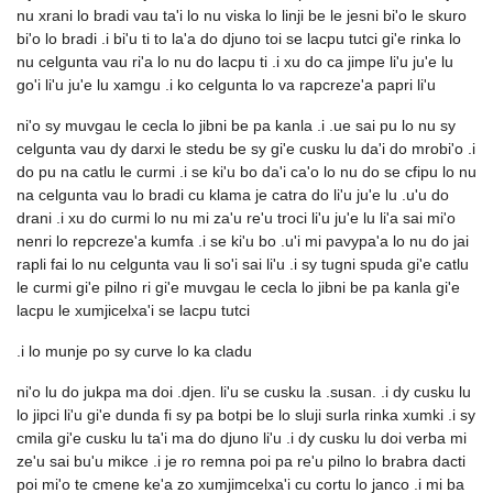
nu xrani lo bradi vau ta'i lo nu viska lo linji be le jesni bi'o le skuro
bi'o lo bradi .i bi'u ti to la'a do djuno toi se lacpu tutci gi'e rinka lo
nu celgunta vau ri'a lo nu do lacpu ti .i xu do ca jimpe li'u ju'e lu
go'i li'u ju'e lu xamgu .i ko celgunta lo va rapcreze'a papri li'u
ni'o sy muvgau le cecla lo jibni be pa kanla .i .ue sai pu lo nu sy
celgunta vau dy darxi le stedu be sy gi'e cusku lu da'i do mrobi'o .i
do pu na catlu le curmi .i se ki'u bo da'i ca'o lo nu do se cfipu lo nu
na celgunta vau lo bradi cu klama je catra do li'u ju'e lu .u'u do
drani .i xu do curmi lo nu mi za'u re'u troci li'u ju'e lu li'a sai mi'o
nenri lo repcreze'a kumfa .i se ki'u bo .u'i mi pavypa'a lo nu do jai
rapli fai lo nu celgunta vau li so'i sai li'u .i sy tugni spuda gi'e catlu
le curmi gi'e pilno ri gi'e muvgau le cecla lo jibni be pa kanla gi'e
lacpu le xumjicelxa'i se lacpu tutci
.i lo munje po sy curve lo ka cladu
ni'o lu do jukpa ma doi .djen. li'u se cusku la .susan. .i dy cusku lu
lo jipci li'u gi'e dunda fi sy pa botpi be lo sluji surla rinka xumki .i sy
cmila gi'e cusku lu ta'i ma do djuno li'u .i dy cusku lu doi verba mi
ze'u sai bu'u mikce .i je ro remna poi pa re'u pilno lo brabra dacti
poi mi'o te cmene ke'a zo xumjimcelxa'i cu cortu lo janco .i mi ba