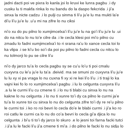
jadni dacti poi ve pixra lo kanla joi lo kruvi ke lunra pagbu .i dy
cusku lu ti makfa rinka lo nu bandu do la daspo fekcrida .i ji'a
sinxa la nicte cadzu .i lo pulji cu sinma ti li'u ju'e lu ma mukti la'e
di'u li'u ju'e lu .u'u mi na zifre lo nu ciksi
ni'o xu do pu pilno lo xumjimcelxa'i li'u ju'e lu na go'i li'u ju'e lu .ui
do na nitcu lo nu to'e cilre da .i le cecla klesi poi mi'o pilno cu
zmadu lo fadni xumjimcelxa'i to ri srana ra'u lo xance cecla toi lo
ka vlipa .i se ki'u bo so'i da poi pu pilno lo fadni cecla cu nitcu lo
nu tolmorji lo pu se cilre li'u
ni'o dy jarco tu'a lo cecla pagbu sy se cu'u lo'u ti poi cmalu
cuxyvra cu le'u ju'e lu ta'a .deivid. ma se smuni zo cuxyvra li'u ju'e
lu lu xy xi pa vraga lo nu cuxna fi xy xi re kei li'o li'u .i ti traji lo ka
vajni kei fo lo ro xumjimcelxa'i pagbu .i lu lo celgunta cuxyvra li'u
.a lu le curmi li'u cu cmene ti .i lo nu ti blabi cu sinxa lo nu na
kakne lo nu celgunta .i lo nu ti xunre to'i dy ca pilno le curmi ja'e
tu'a lo xunre toi cu sinxa lo nu do celgunta zifre to'i dy re re'u pilno
le curmi toi .i ko ro roi bevri lo cecla do'e le blabi curmi .i ji'a ko ro
roi catlu le curmi ca lo nu do co'a bevri lo cecla gi'a djica lo nu
celgunta .i bi'u ti to'i dy jarco lo skuro .e lo jesni toi farna facki tutci
.i ji'a lu le facki li'u ji'a cmene ti mi'a .i do pilno le facki lo nu sidju lo