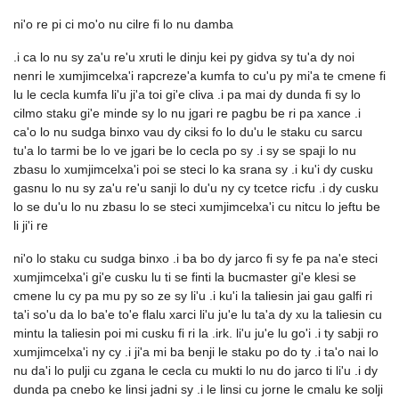
ni'o re pi ci mo'o nu cilre fi lo nu damba
.i ca lo nu sy za'u re'u xruti le dinju kei py gidva sy tu'a dy noi
nenri le xumjimcelxa'i rapcreze'a kumfa to cu'u py mi'a te cmene fi
lu le cecla kumfa li'u ji'a toi gi'e cliva .i pa mai dy dunda fi sy lo
cilmo staku gi'e minde sy lo nu jgari re pagbu be ri pa xance .i
ca'o lo nu sudga binxo vau dy ciksi fo lo du'u le staku cu sarcu
tu'a lo tarmi be lo ve jgari be lo cecla po sy .i sy se spaji lo nu
zbasu lo xumjimcelxa'i poi se steci lo ka srana sy .i ku'i dy cusku
gasnu lo nu sy za'u re'u sanji lo du'u ny cy tcetce ricfu .i dy cusku
lo se du'u lo nu zbasu lo se steci xumjimcelxa'i cu nitcu lo jeftu be
li ji'i re
ni'o lo staku cu sudga binxo .i ba bo dy jarco fi sy fe pa na'e steci
xumjimcelxa'i gi'e cusku lu ti se finti la bucmaster gi'e klesi se
cmene lu cy pa mu py so ze sy li'u .i ku'i la taliesin jai gau galfi ri
ta'i so'u da lo ba'e to'e flalu xarci li'u ju'e lu ta'a dy xu la taliesin cu
mintu la taliesin poi mi cusku fi ri la .irk. li'u ju'e lu go'i .i ty sabji ro
xumjimcelxa'i ny cy .i ji'a mi ba benji le staku po do ty .i ta'o nai lo
nu da'i lo pulji cu zgana le cecla cu mukti lo nu do jarco ti li'u .i dy
dunda pa cnebo ke linsi jadni sy .i le linsi cu jorne le cmalu ke solji